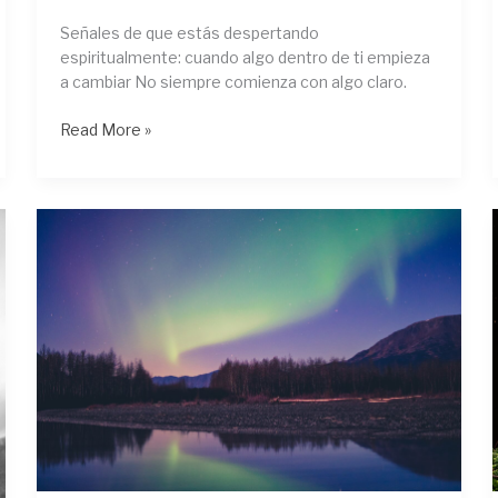
Señales de que estás despertando
espiritualmente: cuando algo dentro de ti empieza
a cambiar No siempre comienza con algo claro.
Read More »
Qué
es
la
energía
espiritual:
una
forma
de
entender
la
conexión
entre