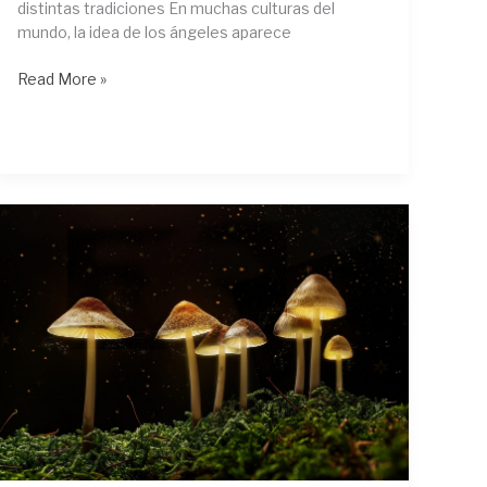
distintas tradiciones En muchas culturas del
mundo, la idea de los ángeles aparece
Read More »
Qué
es
la
conciencia:
la
capacidad
humana
de
observar
la
experiencia