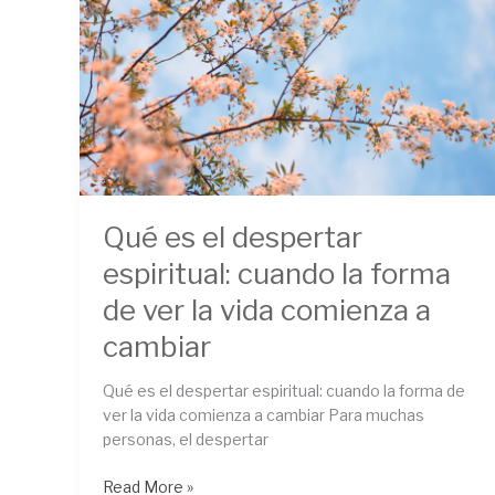
espiritual:
cuando
la
forma
de
ver
la
vida
comienza
Qué es el despertar
a
cambiar
espiritual: cuando la forma
de ver la vida comienza a
cambiar
Qué es el despertar espiritual: cuando la forma de
ver la vida comienza a cambiar Para muchas
personas, el despertar
Read More »