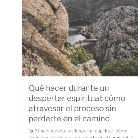
en
el
camino
Qué hacer durante un
despertar espiritual: cómo
atravesar el proceso sin
perderte en el camino
Qué hacer durante un despertar espiritual: cómo
atravesar el proceso sin perderte en el camino Hay